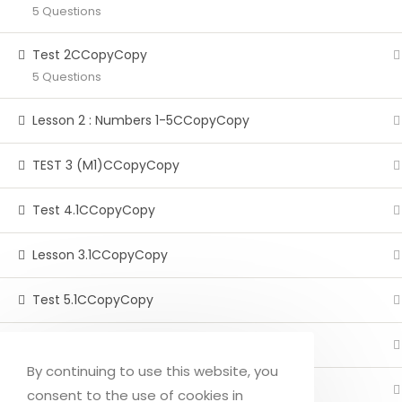
5 Questions
un
dans
nouvel
un
Test 2CCopyCopy
onglet
nouvel
5 Questions
onglet
Lesson 2 : Numbers 1-5CCopyCopy
TEST 3 (M1)CCopyCopy
Test 4.1CCopyCopy
Lesson 3.1CCopyCopy
Test 5.1CCopyCopy
Test 6.1CCopyCopy
By continuing to use this website, you
Lesson 4.1 : Months (1-12)CCopyCopy
consent to the use of cookies in