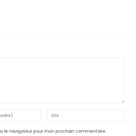
Saisir
l’URL
de
ns le navigateur pour mon prochain commentaire.
votre