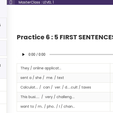
MasterClass : LEVEL 1
Home
Cours
Profile
Log In
6
Practice 6 : 5 FIRST SENTEN
5
3
They / online applicat…
sent a / she / me. / text
 us improve!
Calculat…. / can / ver. / d…..cult / taxes
This busi….. / very / challeng….
want to / m.. / pho.. / I / chan…