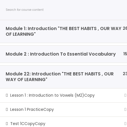
Skip
Building English Competence
to
content
Module 1: Introduction "THE BEST HABITS , OUR WAY
2
MasterClass : LEVEL 1
OF LEARNING"
>
Cours
>
MasterClass : LEVEL 1
Module 2 : Introduction To Essential Vocabulary
1
Accueil
Cours
Module 22: Introduction "THE BEST HABITS , OUR
2
WAY OF LEARNING"
Rate your experience. Your feedback helps
Lesson 1 : Introduction to Vowels (M2)Copy
Lesson 1 PracticeCopy
S’ouvre
Privacy Policy and Legal Notice
Test 1CCopyCopy
dans
S’ouvre
Term Conditions