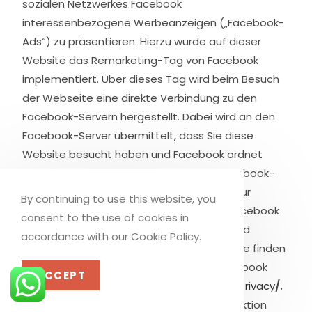
sozialen Netzwerkes Facebook
interessenbezogene Werbeanzeigen („Facebook-
Ads“) zu präsentieren. Hierzu wurde auf dieser
Website das Remarketing-Tag von Facebook
implementiert. Über dieses Tag wird beim Besuch
der Webseite eine direkte Verbindung zu den
Facebook-Servern hergestellt. Dabei wird an den
Facebook-Server übermittelt, dass Sie diese
Website besucht haben und Facebook ordnet
diese Information Ihrem persönlichen Facebook-
Benutzerkonto zu. Nähere Informationen zur
By continuing to use this website, you
Erhebung und Nutzung der Daten durch Facebook
consent to the use of cookies in
sowie über Ihre diesbezüglichen Rechte und
accordance with our Cookie Policy.
Möglichkeiten zum Schutz Ihrer Privatsphäre finden
Sie in den Datenschutzhinweisen von Facebook
ACCEPT
unter
https://www.facebook.com/about/privacy
/.
Alternativ können Sie die Remarketing-Funktion